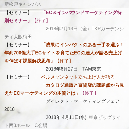
新松戸キャンパス
【セミナー】
「
EC＆インバウンドマーケティング特
別セミナー」
【終了】
2018年7月13日（金）TKPガーデンシ
ティ大阪梅田
【セミナー】
「成果にインパクトのある一手を選ぶ！
年商700億大手ECサイトを育てたECの達人が語る売上げ
を伸ばす課題解決思考」
【終了】
2018年6月27日 TAM東京
【セミナー】
ベルメゾンネット立ち上げ人が語る
「カタログ通販と百貨店の課題点から見
えたECマーケティングの本質とは」
【終了】
ダイレクト・マーケティングフェア
2018
2018年 4月11日(水)
東京ビッグサイ
ト西3ホール C会場