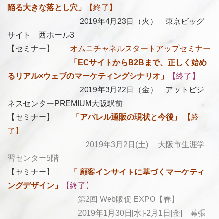
陥る大きな落とし穴
」
【終了】
2019年4月23日（火） 東京ビッグ
サイト 西ホール3
【セミナー】
オムニチャネルスタートアップセミナー
「
ECサイトからB2Bまで、正しく始め
るリアル×ウェブのマーケティングシナリオ」
【終了】
2019年3月22日（金）
アットビジ
ネスセンターPREMIUM大阪駅前
【セミナー】
「アパレル通販の現状と今後」
【終
了】
2019年3月2日(土) 大阪市生涯学
習センター5階
【セミナー】
「 顧客インサイトに基づくマーケティ
ングデザイン」
【終了】
第2回 Web販促 EXPO【春】
2019年1月30日[水]-2月1日[金]
幕張