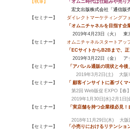
【執筆】
「
オムニ時代は仕組みや売り
宏文出版株式会社「通信販売年間 
【セミナー】
ダイレクトマーケティングフェア
「オムニチャネルを目指す企
2019年4月23日（火） 東京ビ
【セミナー】
オムニチャネルスタートアッ
「
ECサイトからB2Bまで、
2019年3月22日（金）
ア
【セミナー】
「アパレル通販の現状と今後
2019年3月2日(土) 大阪市生
【セミナー】
「 顧客インサイトに基づくマ
第2回 Web販促 EXPO【春
2019年1月30日[水]-2月1日[
【セミナー】
「実店舗を持つ企業様必見！
2018年11月29日(木) 大阪国際
【セミナー】
「
小売りにおけるリテンショ