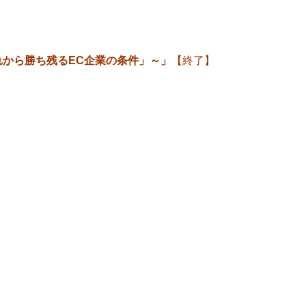
れから勝ち残るEC企業の条件」～」
【終了】
】