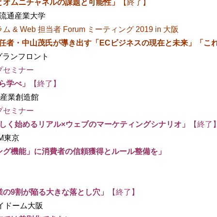
とオムニチャネルの課題と可能性」
【終了】
通産業大学
Web 担当者 Forum ミーティング 2019 in 大阪
任者・中山茂氏が導き出す「ECビジネスの現在と未来」「こ
ランフロント
プセミナー
ら学べ
」
【終了】
業創造館
プセミナー
正しく始めるリアル×ウェブのマーケティングシナリオ」
【終了
東京
ング機能」に消費者の信頼獲得とルール整備を」
割が陥る大きな落とし穴
」
【終了】
ドーム大阪