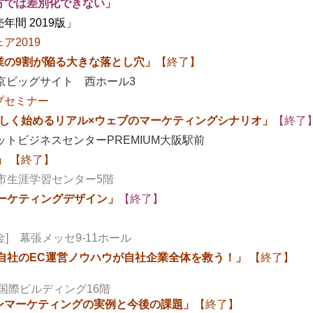
方では差別化できない」
2019版」
2019
業の9割が陥る大きな落とし穴
」
【終了】
ッグサイト 西ホール3
プセミナー
正しく始めるリアル×ウェブのマーケティングシナリオ」
【終了
ットビジネスセンターPREMIUM大阪駅前
」
【終了】
涯学習センター5階
ーケティングデザイン」
【終了】
】
金]
幕張メッセ9-11ホール
自社のEC運営ノウハウが自社企業全体を救う！」
【終了】
ビルディング16階
ンマーケティングの実例と今後の課題」
【終了】