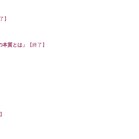
了】
の本質とは」
【終了】
】